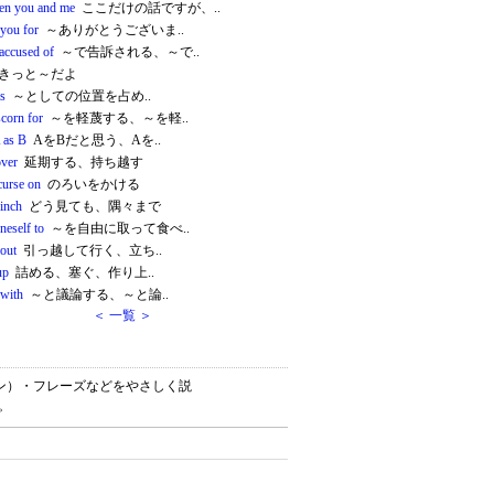
en you and me
ここだけの話ですが、..
 you for
～ありがとうございま..
 accused of
～で告訴される、～で..
きっと～だよ
as
～としての位置を占め..
scorn for
～を軽蔑する、～を軽..
 as B
AをBだと思う、Aを..
over
延期する、持ち越す
curse on
のろいをかける
 inch
どう見ても、隅々まで
neself to
～を自由に取って食べ..
out
引っ越して行く、立ち..
up
詰める、塞ぐ、作り上..
 with
～と議論する、～と論..
＜ 一覧 ＞
ーション）・フレーズなどをやさしく説
。