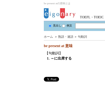
be present atの意味とは
TOEFL・TOE
見出し
例文
ホーム
＞
熟語・連語
＞
句動詞
be present at
意味
【句動詞】
1. ～に出席する