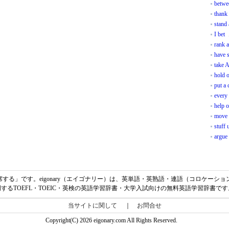
betwe
thank
stand
I bet
rank 
have 
take A
hold 
put a 
every
help o
move 
stuff 
argue
、「～に出席する」です。eigonary（エイゴナリー）は、英単語・英熟語・連語（コロケ
明するTOEFL・TOEIC・英検の英語学習辞書・大学入試向けの無料英語学習辞書です
当サイトに関して
｜
お問合せ
Copyright(C) 2026 eigonary.com All Rights Reserved.