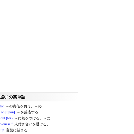
動詞"の英単語
 for
～の責任を負う、～の..
t on [upon]
～を反省する
out (for)
～に気をつける、～に..
o oneself
人付き合いを避ける、..
 up
言葉に詰まる