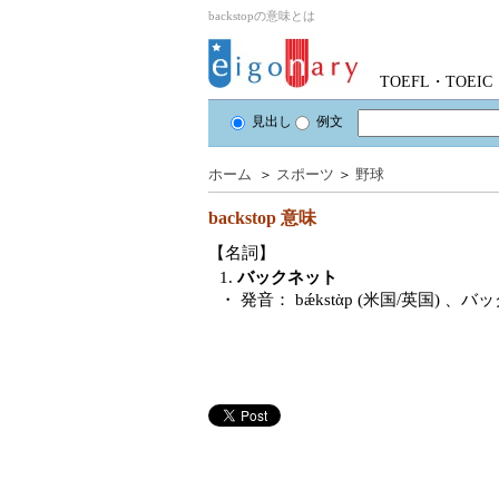
backstopの意味とは
TOEFL・TOE
見出し
例文
ホーム
＞
スポーツ
＞
野球
backstop
意味
【名詞】
1.
バックネット
・ 発音：
bǽkstὰp (米国/英国)
、バッ