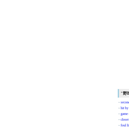
"野
secon
hit by
game 
closer
foul l