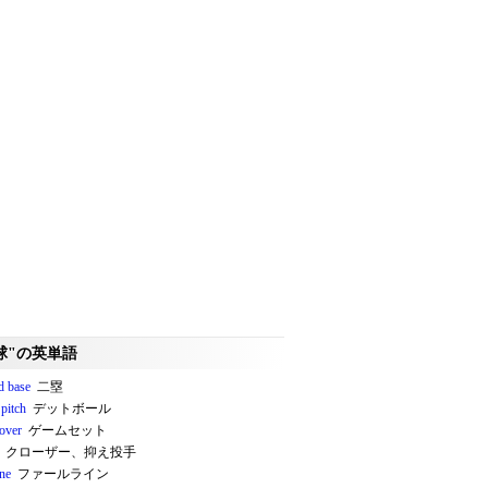
球"の英単語
d base
二塁
 pitch
デットボール
over
ゲームセット
クローザー、抑え投手
ine
ファールライン