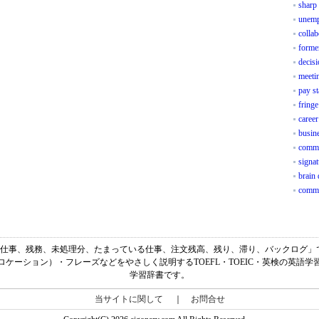
sharp
unemp
collab
forme
decis
meeti
pay s
fringe
career
busine
commu
signat
brain 
comme
残した仕事、残務、未処理分、たまっている仕事、注文残高、残り、滞り、バックログ」です。
ケーション）・フレーズなどをやさしく説明するTOEFL・TOEIC・英検の英語
学習辞書です。
当サイトに関して
｜
お問合せ