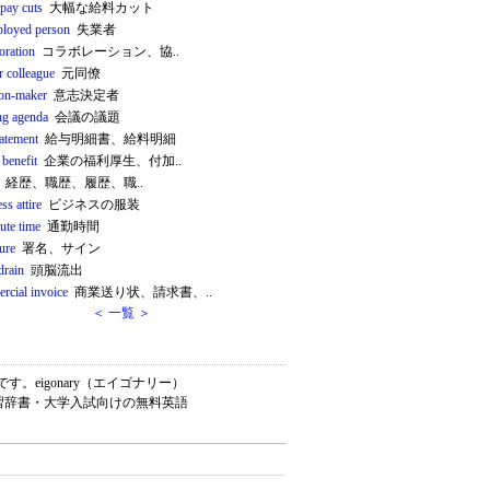
 pay cuts
大幅な給料カット
loyed person
失業者
oration
コラボレーション、協..
r colleague
元同僚
ion-maker
意志決定者
ng agenda
会議の議題
tatement
給与明細書、給料明細
 benefit
企業の福利厚生、付加..
経歴、職歴、履歴、職..
ss attire
ビジネスの服装
te time
通勤時間
ure
署名、サイン
drain
頭脳流出
rcial invoice
商業送り状、請求書、..
＜ 一覧 ＞
eigonary（エイゴナリー）
学習辞書・大学入試向けの無料英語