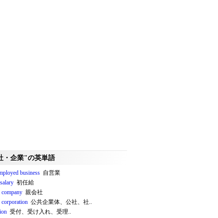
社・企業"の英単語
employed business
自営業
 salary
初任給
t company
親会社
 corporation
公共企業体、公社、社..
ion
受付、受け入れ、受理..