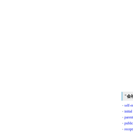
"会
self-
initial
paren
public
recept