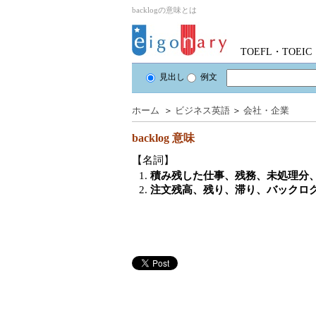
backlogの意味とは
TOEFL・TOE
見出し
例文
ホーム
＞
ビジネス英語
＞
会社・企業
backlog
意味
【名詞】
1.
積み残した仕事、残務、未処理分
2.
注文残高、残り、滞り、バックロ