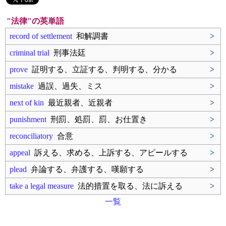
"法律"の英単語
record of settlement
和解調書
>
criminal trial
刑事法廷
>
prove
証明する、立証する、判明する、分かる
>
mistake
過誤、過失、ミス
>
next of kin
最近親者、近親者
>
punishment
刑罰、処罰、罰、お仕置き
>
reconciliatory
合意
>
appeal
訴える、求める、上訴する、アピールする
>
plead
弁論する、弁護する、嘆願する
>
take a legal measure
法的措置を取る、法に訴える
>
一覧