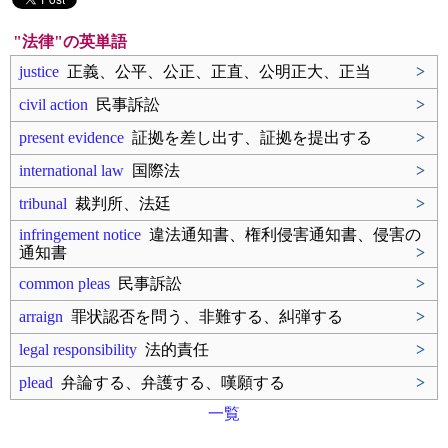
"法律"の英単語
justice
正義、公平、公正、正直、公明正大、正当
>
civil action
民事訴訟
>
present evidence
証拠を差し出す、証拠を提出する
>
international law
国際法
>
tribunal
裁判所、法廷
>
infringement notice
違法通知書、権利侵害通知書、侵害の
通知書
>
common pleas
民事訴訟
>
arraign
罪状認否を問う、非難する、糾弾する
>
legal responsibility
法的責任
>
plead
弁論する、弁護する、嘆願する
>
一覧