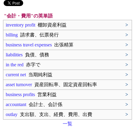
"会計・費用"の英単語
inventory profit
棚卸資産利益
>
billing
請求書、伝票発行
>
business travel expenses
出張精算
>
liabilities
負債、債務
>
in the red
赤字で
>
current net
当期純利益
>
asset turnover
資産回転率、固定資産回転率
>
business profits
営業利益
>
accountant
会計士、会計係
>
outlay
支出額、支出、経費、費用、出費
>
一覧