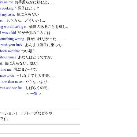
sy on me
お手柔らかに頼むよ、..
s cooking ?
調子はどう？
ot my taste.
気に入らない
et !
もちろん、どういたし..
ng worth having c..
価値のあることを成し..
I was a kid
私が子供のころには
 something wrong.
何かいけなかった。、..
 push your luck.
あんまり調子に乗っち..
 been said that
つい最近̀..
bout you ?
あなたはどうですか。
it.
気に入らない、嫌い
it to me.
私にまかせて。
have to do
～しなくても大丈夫、..
 now than never.
やらないより..
wait and see for..
しばらくの間..
＜ 一覧 ＞
（コロケーション）・フレーズなどをや
書です。