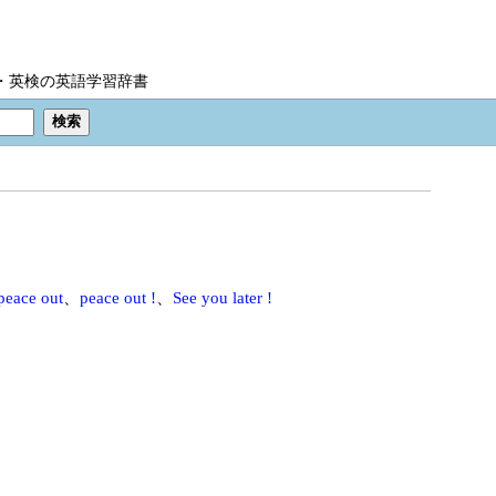
IC・英検の英語学習辞書
peace out
、
peace out !
、
See you later !