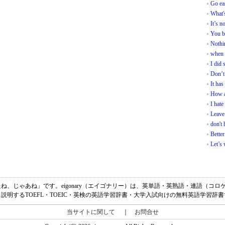
Go ea
What'
It’s n
You b
Nothi
when 
I did
Don’t
It has
How a
I hate 
Leave 
don't 
Better
Let’s 
味は、「またね、じゃあね」です。eigonary（エイゴナリー）は、英単語・英熟語・連語
説明するTOEFL・TOEIC・英検の英語学習辞書・大学入試向けの無料英語学習辞
当サイトに関して
｜
お問合せ