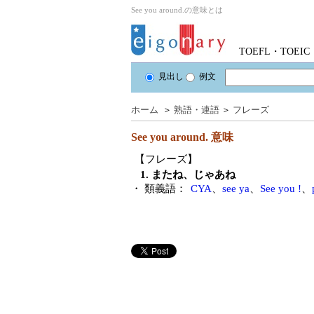
See you around.の意味とは
TOEFL・TOE
見出し
例文
ホーム
＞
熟語・連語
＞
フレーズ
See you around.
意味
【フレーズ】
1. またね、じゃあね
・ 類義語：
CYA
、
see ya
、
See you !
、