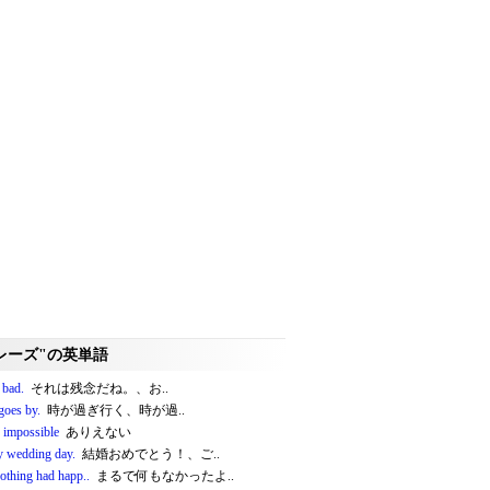
レーズ"の英単語
 bad.
それは残念だね。、お..
goes by.
時が過ぎ行く、時が過..
s impossible
ありえない
 wedding day.
結婚おめでとう！、ご..
nothing had happ..
まるで何もなかったよ..