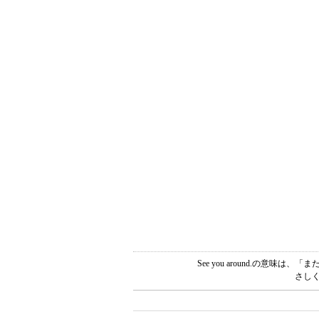
See you around.の意
さしく