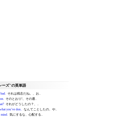
レーズ"の英単語
 bad.
それは残念だね。、お..
 on.
そのとおり!、その通..
at?
それがどうしたの？、..
 what you’ve don..
なんてことしたの、や..
 mind.
気にするな、心配する..