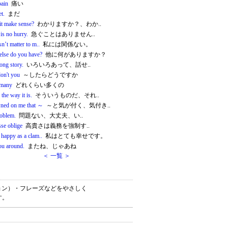
pain
痛い
t.
まだ
it make sense?
わかりますか？、わか..
is no hurry.
急ぐことはありません..
sn’t matter to m..
私には関係ない。
else do you have?
他に何がありますか？
 long story.
いろいろあって、話せ..
on't you
～したらどうですか
many
どれくらい多くの
 the way it is.
そういうものだ、それ..
wned on me that ～
～と気が付く、気付き..
oblem.
問題ない、大丈夫、い..
sse oblige
高貴さは義務を強制す..
 happy as a clam..
私はとても幸せです。
ou around.
またね、じゃあね
＜ 一覧 ＞
ケーション）・フレーズなどをやさしく
す。