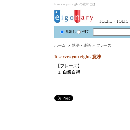
It serves you right.の意味とは
TOEFL・TOE
見出し
例文
ホーム
＞
熟語・連語
＞
フレーズ
It serves you right.
意味
【フレーズ】
1. 自業自得