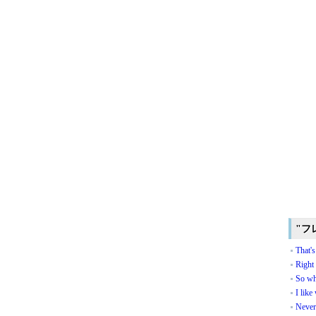
"フ
That's
Right
So wh
I like
Never