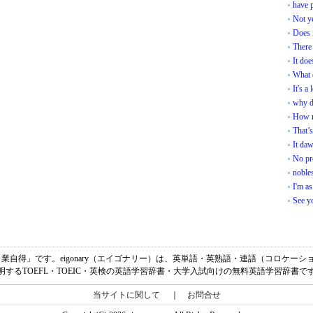
have 
Not ye
Does 
There 
It doe
What 
It's a
why d
How 
That’s
It da
No pr
noble
I'm as
See y
ht.の意味は、「自業自得」です。eigonary（エイゴナリー）は、英単語・英熟語・連語（コロ
明するTOEFL・TOEIC・英検の英語学習辞書・大学入試向けの無料英語学習辞書で
当サイトに関して
｜
お問合せ