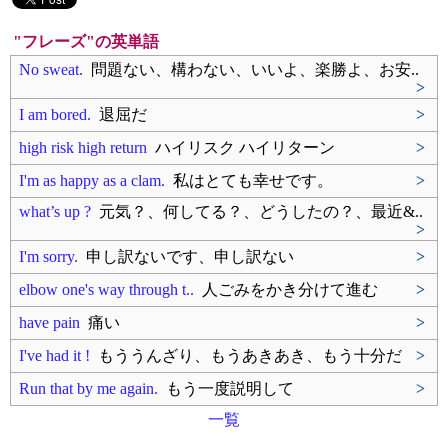
"フレーズ"の英単語
No sweat.
問題ない、構わない、いいよ、楽勝よ、お安..
>
I am bored.
退屈だ
>
high risk high return
ハイリスク ハイリターン
>
I'm as happy as a clam.
私はとても幸せです。
>
what’s up ?
元気？、何してる？、どうしたの？、最近&..
>
I'm sorry.
申し訳ないです、申し訳ない
>
elbow one's way through t..
人ごみをかき分けて進む
>
have pain
痛い
>
I've had it !
もううんざり、もうあきあき、もう十分だ
>
Run that by me again.
もう一度説明して
>
一覧