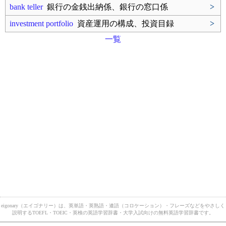
bank teller
銀行の金銭出納係、銀行の窓口係
>
investment portfolio
資産運用の構成、投資目録
>
一覧
eigonary（エイゴナリー）は、英単語・英熟語・連語（コロケーション）・フレーズなどをやさしく
説明するTOEFL・TOEIC・英検の英語学習辞書・大学入試向けの無料英語学習辞書です。