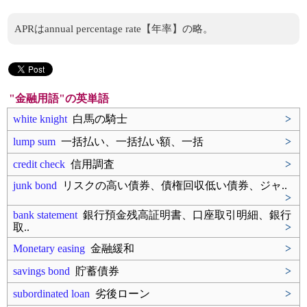
APRはannual percentage rate【年率】の略。
"金融用語"の英単語
white knight
白馬の騎士
>
lump sum
一括払い、一括払い額、一括
>
credit check
信用調査
>
junk bond
リスクの高い債券、債権回収低い債券、ジャ..
>
bank statement
銀行預金残高証明書、口座取引明細、銀行
取..
>
Monetary easing
金融緩和
>
savings bond
貯蓄債券
>
subordinated loan
劣後ローン
>