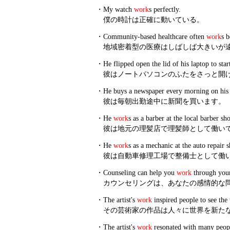
・
My watch
work
s perfectly.
僕の時計は正確に動いている。
・
Community-based healthcare often
work
s b
地域密着型の医療はしばしば大きいが
・
He flipped open the lid of his laptop to sta
彼はノートパソコンのふたをさっと開
・
He buys a newspaper every morning on his
彼は毎朝出勤途中に新聞を買います。
・
He
work
s as a barber at the local barber sh
彼は地元の理髪店で理髪師として働い
・
He
work
s as a mechanic at the auto repair 
彼は自動車修理工場で整備士として働
・
Counseling can help you
work
through your
カウンセリングは、あなたの感情的な
・
The artist's
work
inspired people to see the 
その芸術家の作品は人々に世界を新た
・
The artist's
work
resonated with many peop