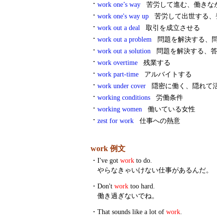
・
work one’s way
苦労して進む、働きな
・
work one's way up
苦労して出世する、
・
work out a deal
取引を成立させる
・
work out a problem
問題を解決する、
・
work out a solution
問題を解決する、答
・
work overtime
残業する
・
work part-time
アルバイトする
・
work under cover
隠密に働く、隠れて
・
working conditions
労働条件
・
working women
働いている女性
・
zest for work
仕事への熱意
work 例文
・
I've got
work
to do.
やらなきゃいけない仕事があるんだ。
・
Don't
work
too hard.
働き過ぎないでね。
・
That sounds like a lot of
work
.