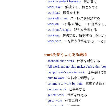
・
work in perfect harmony
息が合う
・
work it out
解決する、何とかやる
・
work late
残業をする
・
work off stress
ストレスを解消する
・
work on
～に取り組む、～に従事する
・
work one's magic
能力を発揮する
・
work out
解決する、解明する、何とかな
・
work with
～を扱う仕事をする、～と
workを使うよくある表現
・
abandon one's work
仕事を断念する
・
All work and no play makes Jack a dull bo
・
be up to one's neck in work
仕事漬けであ
・
bike to work
自転車で通勤する
・
commute to work by train
電車で通勤す
・
do one's work
仕事をする
・
get off work
仕事を終える
・
go to work
仕事に行く
・