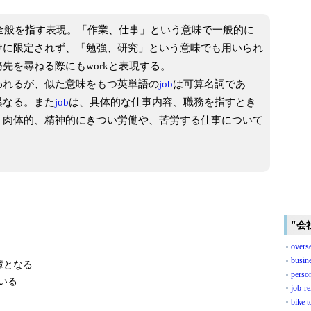
事全般を指す表現。「作業、仕事」という意味で一般的に
けに限定されず、「勉強、研究」という意味でも用いられ
先を尋ねる際にもworkと表現する。
われるが、似た意味をもつ英単語の
job
は可算名詞であ
異なる。また
job
は、具体的な仕事内容、職務を指すとき
。肉体的、精神的にきつい労働や、苦労する仕事について
"会
overse
busine
障となる
perso
いる
job-re
bike 