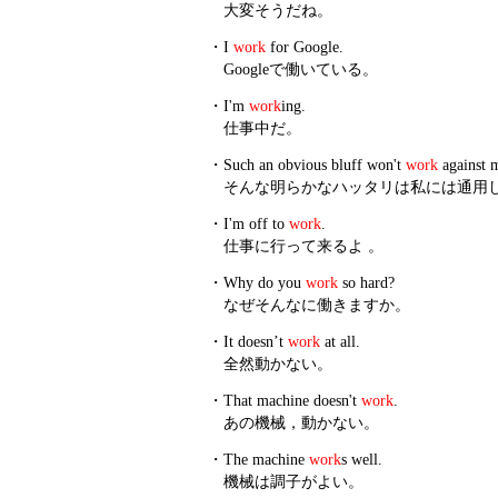
大変そうだね。
・
I
work
for Google.
Googleで働いている。
・
I'm
work
ing.
仕事中だ。
・
Such an obvious bluff won't
work
against 
そんな明らかなハッタリは私には通用
・
I'm off to
work
.
仕事に行って来るよ 。
・
Why do you
work
so hard?
なぜそんなに働きますか。
・
It doesn’t
work
at all.
全然動かない。
・
That machine doesn't
work
.
あの機械，動かない。
・
The machine
work
s well.
機械は調子がよい。