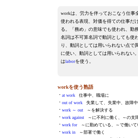
workは、労力を伴っておこなう仕
使われる表現、対価を得ての仕事だ
る。「務め」の意味でも使われ、勤務
名詞は不可算名詞で動詞としても使
り、動詞としては用いられない点で
に使い、動詞としては用いられない
は
labor
を使う。
workを使う熟語
・
at work
仕事中、職場に
・
out of work
失業して、失業中、故障中
・
work ～ out
～を解決する
・
work against
～に不利に働く、～の支
・
work for
～に勤めている、～で働いて
・
work in
～部署で働く