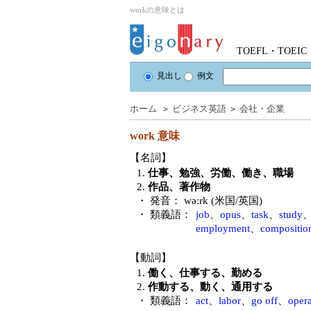
workの意味とは
TOEFL・TOE
見出し
例文
ホーム
＞
ビジネス英語
＞
会社・企業
work
意味
【名詞】
1.
仕事、勉強、労働、働き、職場
2.
作品、著作物
・ 発音：
wəːrk (米国/英国)
・ 類義語：
job
、
opus
、
task
、
study
employment
、
compositio
【動詞】
1.
働く、仕事する、勤める
2.
作動する、動く、通用する
・ 類義語：
act
、
labor
、
go off
、
opera