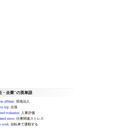
社・企業"の英単語
as affiliate
現地法人
ss trip
出張
nnel evaluation
人事評価
lated stress
仕事関連ストレス
to work
自転車で通勤する