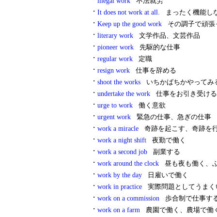
illegal work
不法就労
・
It does not work at all.
まったく機能し
・
Keep up the good work
その調子で頑張
・
literary work
文学作品、文芸作品
・
pioneer work
先駆的な仕事
・
regular work
定職
・
resign work
仕事を辞める
・
shoot the works
いちかばちかやってみ
・
undertake the work
仕事をお引き受ける
・
urge to work
働く意欲
・
urgent work
緊急の仕事、急ぎの仕事
・
work a miracle
奇跡を起こす、奇跡を
・
work a night shift
夜勤で働く
・
work a second job
副業する
・
work around the clock
昼も夜も働く、
・
work by the day
日雇いで働く
・
work in practice
実際問題としてうまく
・
work on a commission
歩合制で仕事す
・
work on a farm
農園で働く、農場で働