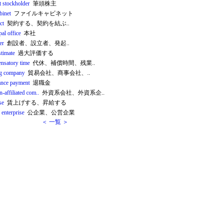
t stockholder
筆頭株主
abinet
ファイルキャビネット
ct
契約する、契約を結ぶ..
pal office
本社
er
創設者、設立者、発起..
stimate
過大評価する
nsatory time
代休、補償時間、残業..
ng company
貿易会社、商事会社、..
ance payment
退職金
n-affiliated com..
外資系会社、外資系企..
se
賃上げする、昇給する
 enterprise
公企業、公営企業
＜ 一覧 ＞