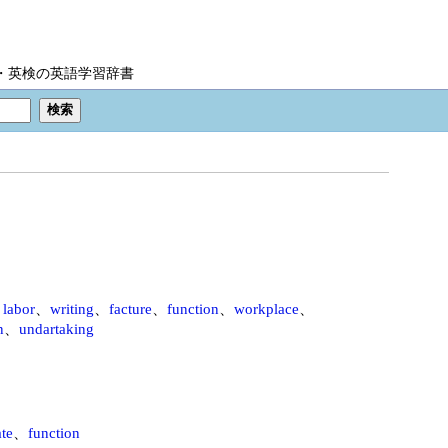
IC・英検の英語学習辞書
、
labor
、
writing
、
facture
、
function
、
workplace
、
n
、
undartaking
te
、
function