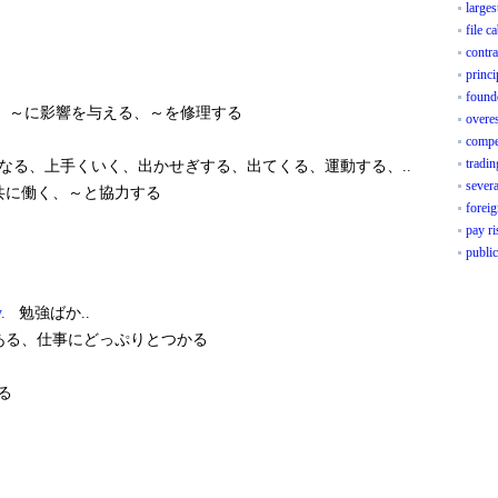
larges
file c
contra
princi
found
、～に影響を与える、～を修理する
overe
compe
tradi
る、上手くいく、出かせぎする、出てくる、運動する、..
sever
共に働く、～と協力する
foreig
pay ri
public
y.
勉強ばか..
る、仕事にどっぷりとつかる
る