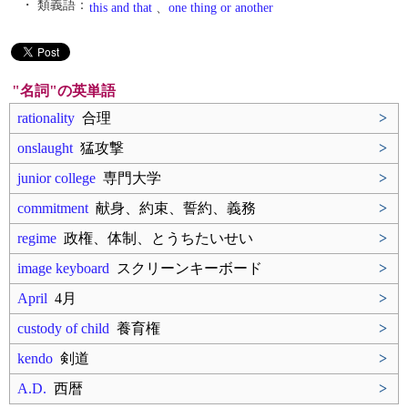
・ 類義語：
this and that
、
one thing or another
"名詞"の英単語
rationality
合理
>
onslaught
猛攻撃
>
junior college
専門大学
>
commitment
献身、約束、誓約、義務
>
regime
政権、体制、とうちたいせい
>
image keyboard
スクリーンキーボード
>
April
4月
>
custody of child
養育権
>
kendo
剣道
>
A.D.
西暦
>