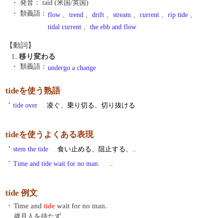
・ 発音：
taid (米国/英国)
・ 類義語：
flow
、
trend
、
drift
、
stream
、
current
、
rip tide
、
tidal current
、
the ebb and flow
【動詞】
1.
移り変わる
・ 類義語：
undergo a change
tideを使う熟語
・
tide over
凌ぐ、乗り切る、切り抜ける
tideを使うよくある表現
・
stem the tide
食い止める、阻止する、..
・
Time and tide wait for no man.
..
tide 例文
・
Time and
tide
wait for no man.
歳月人を待たず。