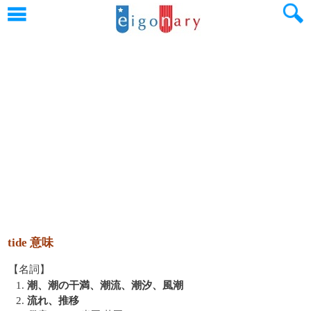
tide 意味
【名詞】
1.
潮、潮の干満、潮流、潮汐、風潮
2.
流れ、推移