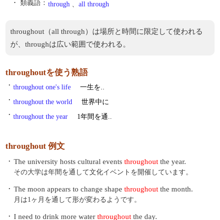
・ 類義語：
through
、
all through
throughout（all through）は場所と時間に限定して使われる
が、throughは広い範囲で使われる。
throughoutを使う熟語
・
throughout one's life
一生を..
・
throughout the world
世界中に
・
throughout the year
1年間を通..
throughout 例文
・
The university hosts cultural events
throughout
the year.
その大学は年間を通して文化イベントを開催しています。
・
The moon appears to change shape
throughout
the month.
月は1ヶ月を通して形が変わるようです。
・
I need to drink more water
throughout
the day.