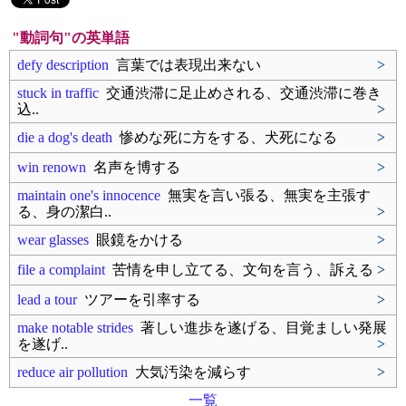
"動詞句"の英単語
defy description
言葉では表現出来ない
>
stuck in traffic
交通渋滞に足止めされる、交通渋滞に巻き
込..
>
die a dog's death
惨めな死に方をする、犬死になる
>
win renown
名声を博する
>
maintain one's innocence
無実を言い張る、無実を主張す
る、身の潔白..
>
wear glasses
眼鏡をかける
>
file a complaint
苦情を申し立てる、文句を言う、訴える
>
lead a tour
ツアーを引率する
>
make notable strides
著しい進歩を遂げる、目覚ましい発展
を遂げ..
>
reduce air pollution
大気汚染を減らす
>
一覧