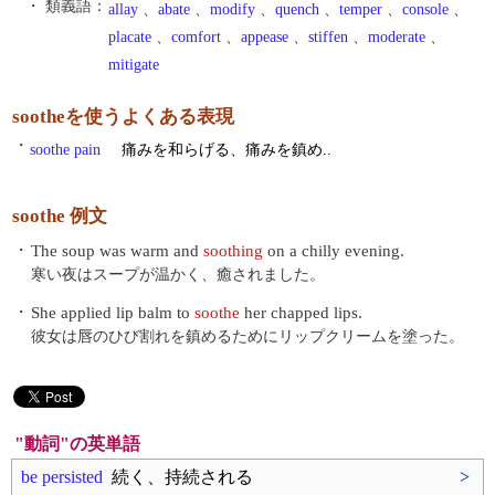
・ 類義語：
allay
、
abate
、
modify
、
quench
、
temper
、
console
、
placate
、
comfort
、
appease
、
stiffen
、
moderate
、
mitigate
sootheを使うよくある表現
・
soothe pain
痛みを和らげる、痛みを鎮め..
soothe 例文
・
The soup was warm and
soothing
on a chilly evening.
寒い夜はスープが温かく、癒されました。
・
She applied lip balm to
soothe
her chapped lips.
彼女は唇のひび割れを鎮めるためにリップクリームを塗った。
"動詞"の英単語
be persisted
続く、持続される
>