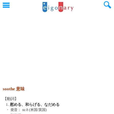
soothe 意味
【動詞】
1.
慰める、和らげる、なだめる
・ 発音：
suːð (米国/英国)