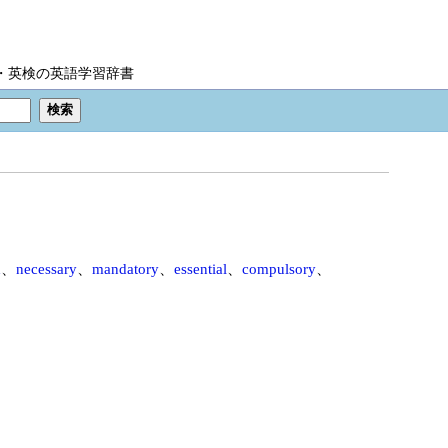
IC・英検の英語学習辞書
d
、
necessary
、
mandatory
、
essential
、
compulsory
、