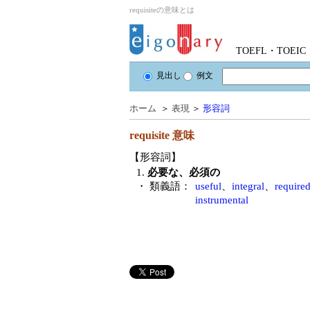
requisiteの意味とは
TOEFL・TOE
見出し
例文
ホーム
＞
表現
＞
形容詞
requisite
意味
【形容詞】
1.
必要な、必須の
・ 類義語：
useful
、
integral
、
require
instrumental