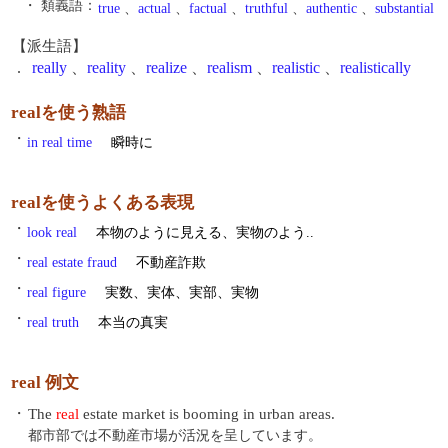
・ 類義語：
true
、
actual
、
factual
、
truthful
、
authentic
、
substantial
【派生語】
.
really
、
reality
、
realize
、
realism
、
realistic
、
realistically
realを使う熟語
・
in real time
瞬時に
realを使うよくある表現
・
look real
本物のように見える、実物のよう..
・
real estate fraud
不動産詐欺
・
real figure
実数、実体、実部、実物
・
real truth
本当の真実
real 例文
・
The
real
estate market is booming in urban areas.
都市部では不動産市場が活況を呈しています。