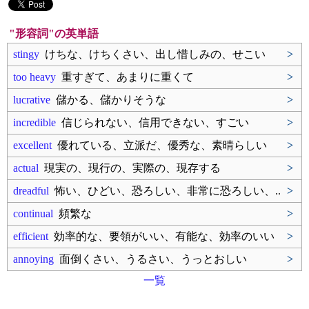
"形容詞"の英単語
stingy
けちな、けちくさい、出し惜しみの、せこい
>
too heavy
重すぎて、あまりに重くて
>
lucrative
儲かる、儲かりそうな
>
incredible
信じられない、信用できない、すごい
>
excellent
優れている、立派だ、優秀な、素晴らしい
>
actual
現実の、現行の、実際の、現存する
>
dreadful
怖い、ひどい、恐ろしい、非常に恐ろしい、..
>
continual
頻繁な
>
efficient
効率的な、要領がいい、有能な、効率のいい
>
annoying
面倒くさい、うるさい、うっとおしい
>
一覧