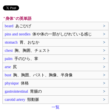
"身体"の英単語
beard
あごひげ
>
pins and needles
体や体の一部がしびれている感じ
>
stomach
胃、おなか
>
chest
胸、胸囲、チェスト
>
palm
手のひら、掌
>
arse
尻
>
bust
胸、胸囲、バスト、胸像、半身像
>
physique
体格
>
gastrointestinal
胃腸の
>
carotid artery
頸動脈
>
一覧