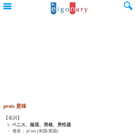
penis 意味
【名詞】
1.
ペニス、陰茎、男根、男性器
・ 発音：
píːnis (米国/英国)