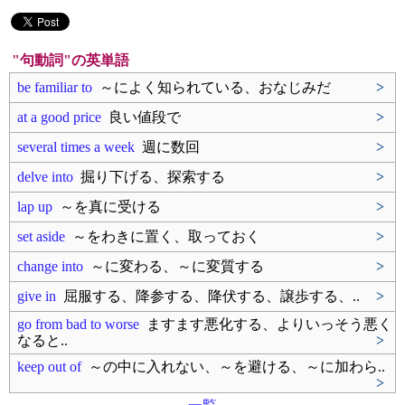
"句動詞"の英単語
be familiar to
～によく知られている、おなじみだ
>
at a good price
良い値段で
>
several times a week
週に数回
>
delve into
掘り下げる、探索する
>
lap up
～を真に受ける
>
set aside
～をわきに置く、取っておく
>
change into
～に変わる、～に変質する
>
give in
屈服する、降参する、降伏する、譲歩する、..
>
go from bad to worse
ますます悪化する、よりいっそう悪く
なると..
>
keep out of
～の中に入れない、～を避ける、～に加わら..
>