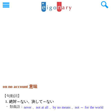
on no account 意味
【句動詞】
1. 絶対～ない、決して～ない
・ 類義語：
never
、
not at all
、
by no means
、
not ～ for the world