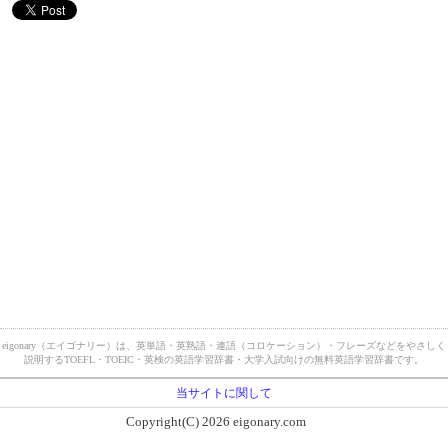
eigonary（エイゴナリー）は、英単語・英熟語・連語（コロケーション）・フレーズなどをやさしく
説明するTOEFL・TOEIC・英検の英語学習辞書・大学入試向けの無料英語学習辞書です。
当サイトに関して
Copyright(C) 2026 eigonary.com