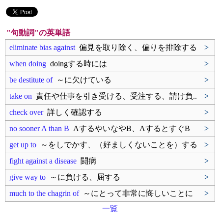
"句動詞"の英単語
eliminate bias against
偏見を取り除く、偏りを排除する
>
when doing
doingする時には
>
be destitute of
～に欠けている
>
take on
責任や仕事を引き受ける、受注する、請け負..
>
check over
詳しく確認する
>
no sooner A than B
AするやいなやB、AするとすぐB
>
get up to
～をしでかす、（好ましくないことを）する
>
fight against a disease
闘病
>
give way to
～に負ける、屈する
>
much to the chagrin of
～にとって非常に悔しいことに
>
一覧