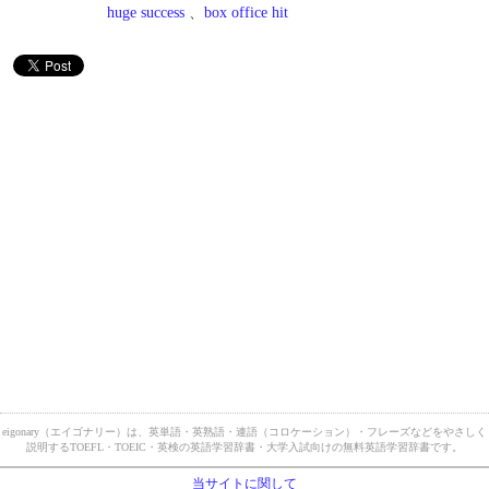
huge success
、
box office hit
eigonary（エイゴナリー）は、英単語・英熟語・連語（コロケーション）・フレーズなどをやさしく
説明するTOEFL・TOEIC・英検の英語学習辞書・大学入試向けの無料英語学習辞書です。
当サイトに関して