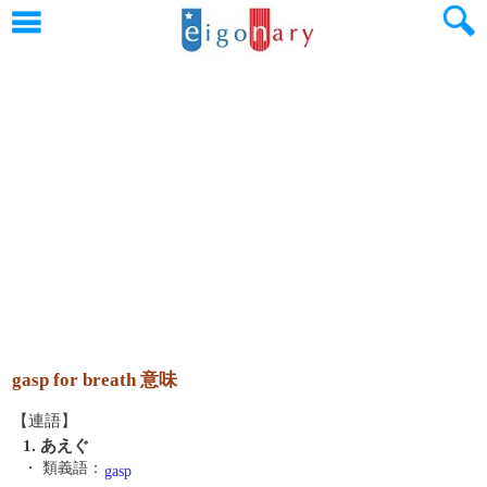
gasp for breath 意味
【連語】
1. あえぐ
・ 類義語：
gasp