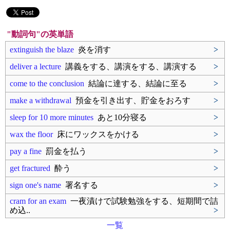
"動詞句"の英単語
extinguish the blaze
炎を消す
>
deliver a lecture
講義をする、講演をする、講演する
>
come to the conclusion
結論に達する、結論に至る
>
make a withdrawal
預金を引き出す、貯金をおろす
>
sleep for 10 more minutes
あと10分寝る
>
wax the floor
床にワックスをかける
>
pay a fine
罰金を払う
>
get fractured
酔う
>
sign one's name
署名する
>
cram for an exam
一夜漬けで試験勉強をする、短期間で詰
め込..
>
一覧