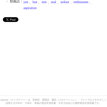
・ 類義語：
yen
、
lust
、
zest
、
zeal
、
ardour
、
enthusiasm
、
aspiration
eigonary（エイゴナリー）は、英単語・英熟語・連語（コロケーション）・フレーズなどをやさしく
説明するTOEFL・TOEIC・英検の英語学習辞書・大学入試向けの無料英語学習辞書です。