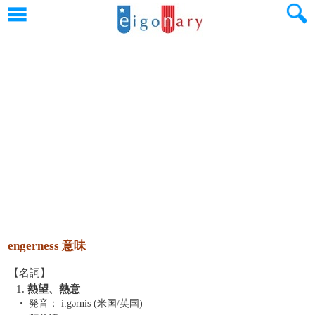
engerness 意味
【名詞】
1.
熱望、熱意
・ 発音：
íːgərnis (米国/英国)