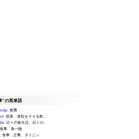
事"の英単語
budge
食費
zer
前菜、食欲をそそる飲..
diet
日々の食生活、日々の..
食事、食べ物
g
食事、正餐、ダイニン..