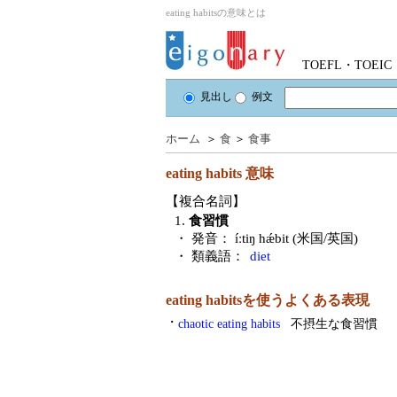
eating habitsの意味とは
TOEFL・TOE
見出し
例文
ホーム
＞
食
＞
食事
eating habits
意味
【複合名詞】
1.
食習慣
・ 発音：
íːtiŋ hǽbit (米国/英国)
・ 類義語：
diet
eating habitsを使うよくある表現
・
chaotic eating habits
不摂生な食習慣