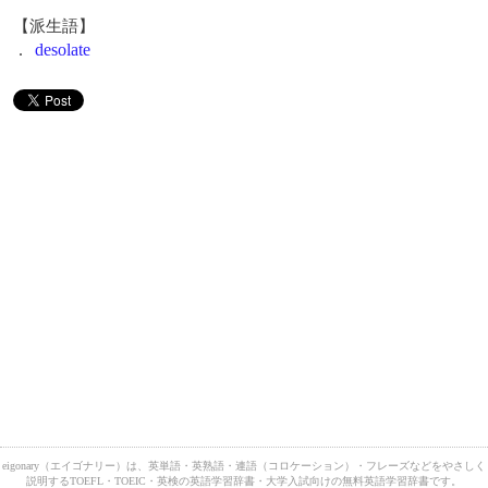
【派生語】
.
desolate
eigonary（エイゴナリー）は、英単語・英熟語・連語（コロケーション）・フレーズなどをやさしく
説明するTOEFL・TOEIC・英検の英語学習辞書・大学入試向けの無料英語学習辞書です。