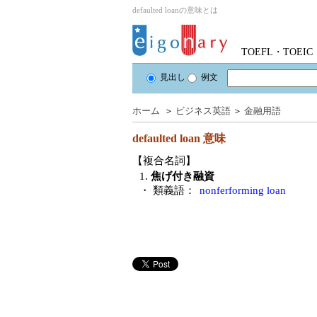
defaulted loanの意味とは
TOEFL・TOE
見出し
例文
ホーム
＞
ビジネス英語
＞
金融用語
defaulted loan
意味
【複合名詞】
1.
焦げ付き融資
・ 類義語：
nonferforming loan