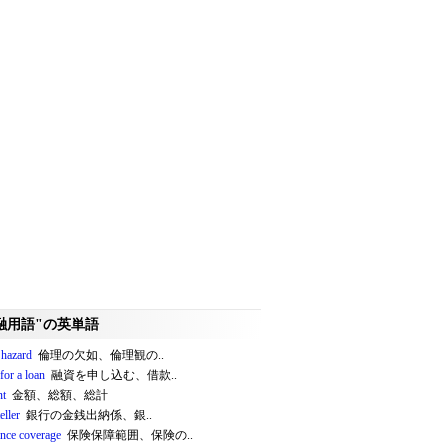
融用語"の英単語
 hazard
倫理の欠如、倫理観の..
for a loan
融資を申し込む、借款..
nt
金額、総額、総計
eller
銀行の金銭出納係、銀..
ance coverage
保険保障範囲、保険の..