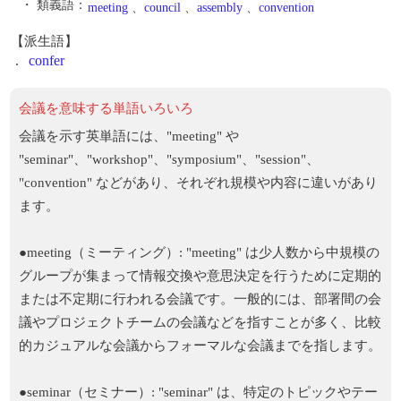
・ 類義語：
meeting
、
council
、
assembly
、
convention
【派生語】
.
confer
会議を意味する単語いろいろ
会議を示す英単語には、"meeting" や
"seminar"、"workshop"、"symposium"、"session"、
"convention" などがあり、それぞれ規模や内容に違いがあり
ます。
●meeting（ミーティング）: "meeting" は少人数から中規模の
グループが集まって情報交換や意思決定を行うために定期的
または不定期に行われる会議です。一般的には、部署間の会
議やプロジェクトチームの会議などを指すことが多く、比較
的カジュアルな会議からフォーマルな会議までを指します。
●seminar（セミナー）: "seminar" は、特定のトピックやテー