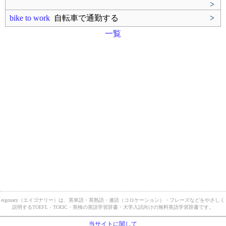
>
bike to work
自転車で通勤する
>
一覧
eigonary（エイゴナリー）は、英単語・英熟語・連語（コロケーション）・フレーズなどをやさしく
説明するTOEFL・TOEIC・英検の英語学習辞書・大学入試向けの無料英語学習辞書です。
当サイトに関して