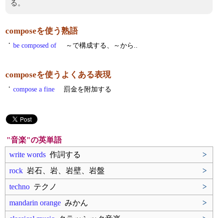
る。
composeを使う熟語
・
be composed of
～で構成する、～から..
composeを使うよくある表現
・
compose a fine
罰金を附加する
"音楽"の英単語
write words
作詞する
>
rock
岩石、岩、岩壁、岩盤
>
techno
テクノ
>
mandarin orange
みかん
>