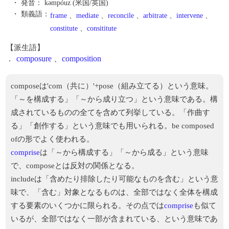
・ 発音：
kəmpóuz (米国/英国)
・ 類義語：
frame
、
mediate
、
reconcile
、
arbitrate
、
intervene
、
constitute
、
consititute
【派生語】
.
composure
、
composition
composeは'com（共に）'+pose（組み立てる）という意味。
「～を構成する」「～から成り立つ」という意味である。構
成されているものの全てを含めて列挙している。「作曲す
る」「創作する」という意味でも用いられる。be composed
ofの形でよく使われる。
comprise
は「～から構成する」「～から成る」という意味
で、composeとは反対の関係となる。
includeは「含めたり排除したり可能なものを含む」という意
味で、「含む」対象となるものは、全部ではなく全体を構成
する要素のいくつかに限られる。その点では
comprise
も似て
いるが、全部ではなく一部が含まれている、という意味であ