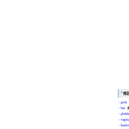
"俗
geek
bae
素
phabl
vagin
baele