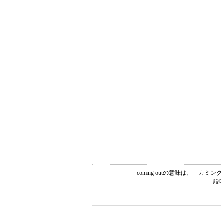
coming outの意味は、「
説