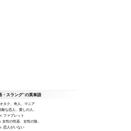
語・スラング"の英単語
オタク、奇人、マニア
敵な恋人、愛しの人..
et
ファブレット
a
女性の性器、女性の陰..
ss
恋人がいない