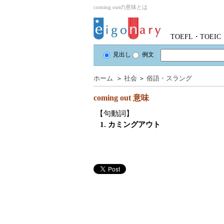
coming outの意味とは
TOEFL・TOE
見出し
例文
ホーム
＞
社会
＞
俗語・スラング
coming out
意味
【句動詞】
1. カミングアウト