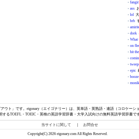
fangir
ass
お
lol
大
brb
す
amirit
dork
What 
on fle
hit th
comin
tweep
epic
booze
monik
カミングアウト」です。eigonary（エイゴナリー）は、英単語・英熟語・連語（コロケ
明するTOEFL・TOEIC・英検の英語学習辞書・大学入試向けの無料英語学習辞書で
当サイトに関して
｜
お問合せ
Copyright(C) 2026 eigonary.com All Rights Reserved.