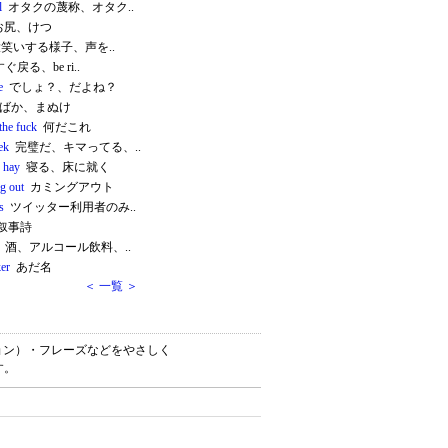
l
オタクの蔑称、オタク..
尻、けつ
笑いする様子、声を..
ぐ戻る、be ri..
e
でしょ？、だよね？
ばか、まぬけ
the fuck
何だこれ
ek
完璧だ、キマってる、..
e hay
寝る、床に就く
g out
カミングアウト
s
ツイッター利用者のみ..
叙事詩
酒、アルコール飲料、..
er
あだ名
＜ 一覧 ＞
ーション）・フレーズなどをやさしく
す。