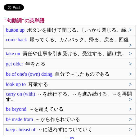
"句動詞"の英単語
button up
ボタンを掛けて閉じる、しっかり閉じる、締..
>
come back
帰ってくる、カムバック、帰る、戻る、回復..
>
take on
責任や仕事を引き受ける、受注する、請け負..
>
get older
年をとる
>
be of one's (own) doing
自分で～したものである
>
look up to
尊敬する
>
carry on (with)
～を続行する、～を進み続ける、～を再開
す..
>
be beyond
～を超えている
>
be made from
～から作られている
>
keep abreast of
～に遅れずについていく
>