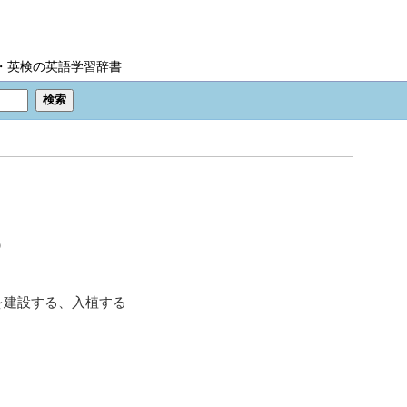
IC・英検の英語学習辞書
)
を建設する、入植する