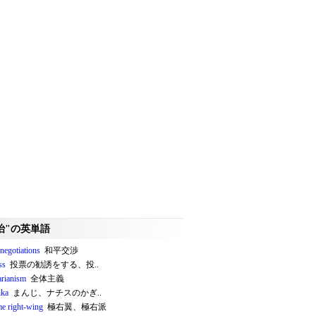
治"の英単語
negotiations
和平交渉
ss
投票の勧誘をする、投..
tarianism
全体主義
ika
まんじ、ナチスのかぎ..
me right-wing
極右翼、極右派