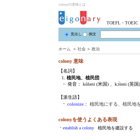
colonyの意味とは
TOEFL・TOE
見出し
例文
ホーム
＞
社会
＞
政治
colony
意味
【名詞】
1.
植民地、植民団
・ 発音：
kάləni (米国) 、kɔ́ləni (英国
【派生語】
・
colonize
：
植民地にする、植民地
colonyを使うよくある表現
・
establish a colony
植民地を建設する