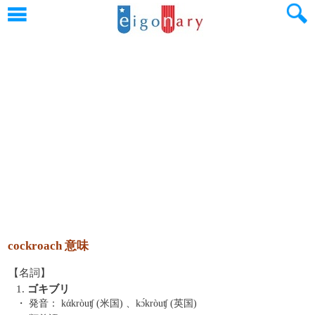
cockroach 意味
【名詞】
1.
ゴキブリ
・ 発音：
kάkròuʧ (米国) 、kɔ́kròuʧ (英国)