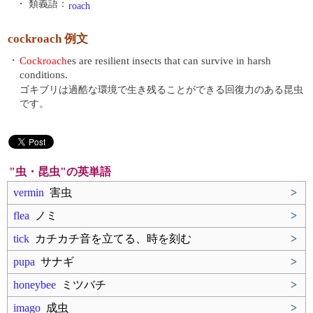
・ 類義語：
roach
cockroach 例文
・
Cockroach
es are resilient insects that can survive in harsh
conditions.
ゴキブリは過酷な環境で生き残ることができる回復力のある昆虫
です。
"虫・昆虫"の英単語
vermin
害虫
>
flea
ノミ
>
tick
カチカチ音を立てる、時を刻む
>
pupa
サナギ
>
honeybee
ミツバチ
>
imago
成虫
>