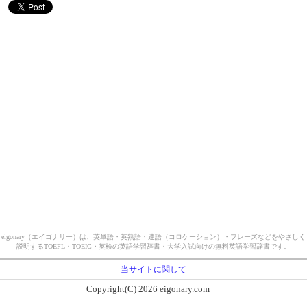
eigonary（エイゴナリー）は、英単語・英熟語・連語（コロケーション）・フレーズなどをやさしく
説明するTOEFL・TOEIC・英検の英語学習辞書・大学入試向けの無料英語学習辞書です。
当サイトに関して
Copyright(C) 2026 eigonary.com