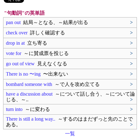
"句動詞"の英単語
pan out
結局～となる、～結果が出る
>
check over
詳しく確認する
>
drop in at
立ち寄る
>
vote for
～に賛成票を投じる
>
go out of view
見えなくなる
>
There is no 〜ing
〜出来ない
>
bombard someone with
～で人を攻め立てる
>
have a discussion about
～について話し合う、～について論
じる、～..
>
turn into
～に変わる
>
There is still a long way..
～するのはまだずっと先のことで
ある。
>
一覧