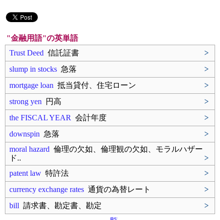
"金融用語"の英単語
Trust Deed
信託証書
>
slump in stocks
急落
>
mortgage loan
抵当貸付、住宅ローン
>
strong yen
円高
>
the FISCAL YEAR
会計年度
>
downspin
急落
>
moral hazard
倫理の欠如、倫理観の欠如、モラルハザー
ド..
>
patent law
特許法
>
currency exchange rates
通貨の為替レート
>
bill
請求書、勘定書、勘定
>