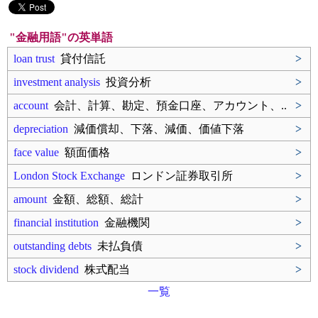
"金融用語"の英単語
loan trust
貸付信託
>
investment analysis
投資分析
>
account
会計、計算、勘定、預金口座、アカウント、..
>
depreciation
減価償却、下落、減価、価値下落
>
face value
額面価格
>
London Stock Exchange
ロンドン証券取引所
>
amount
金額、総額、総計
>
financial institution
金融機関
>
outstanding debts
未払負債
>
stock dividend
株式配当
>
一覧