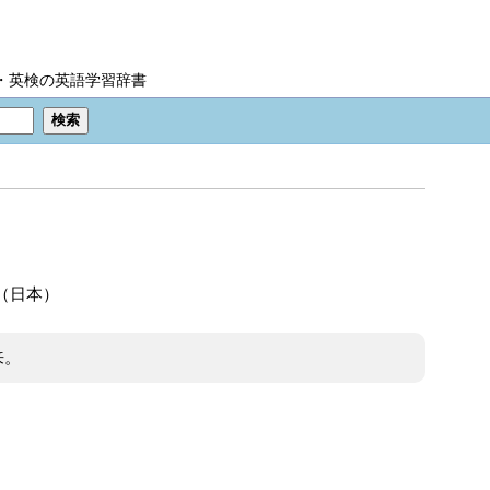
IC・英検の英語学習辞書
（日本）
来。