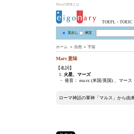
Marsの意味とは
TOEFL・TOE
見出し
例文
ホーム
＞
自然
＞
宇宙
Mars
意味
【名詞】
1.
火星、マーズ
・ 発音：
maːrz (米国/英国)
、マース
ローマ神話の軍神「マルス」から由