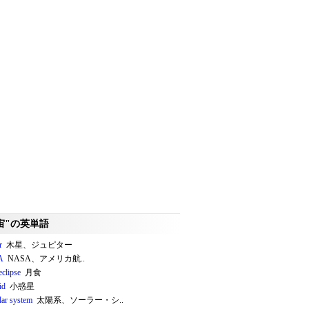
宙"の英単語
r
木星、ジュピター
A
NASA、アメリカ航..
eclipse
月食
id
小惑星
lar system
太陽系、ソーラー・シ..