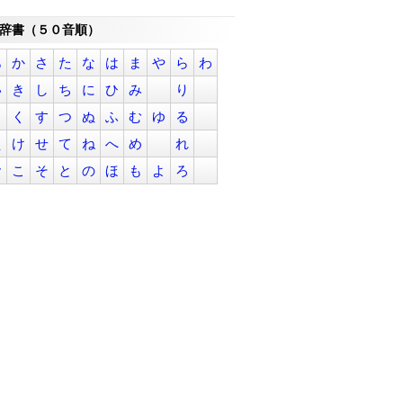
辞書（５０音順）
あ
か
さ
た
な
は
ま
や
ら
わ
い
き
し
ち
に
ひ
み
り
う
く
す
つ
ぬ
ふ
む
ゆ
る
え
け
せ
て
ね
へ
め
れ
お
こ
そ
と
の
ほ
も
よ
ろ