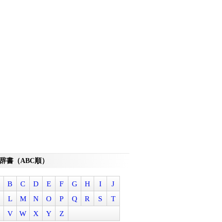
辞書（ABC順）
B
C
D
E
F
G
H
I
J
L
M
N
O
P
Q
R
S
T
V
W
X
Y
Z