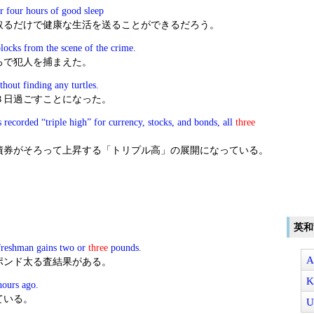
r four hours of good sleep
取るだけで健康な生活を送ることができるだろう。
locks from the scene of the crime.
ろで犯人を捕まえた。
hout finding any turtles.
３日過ごすことになった。
recorded “triple high” for currency, stocks, and bonds, all
three
債券がそろって上昇する「トリプル高」の展開になっている。
英和
freshman gains two or
three
pounds.
A
ポンド太る査結果がある。
K
ours ago.
ている。
U