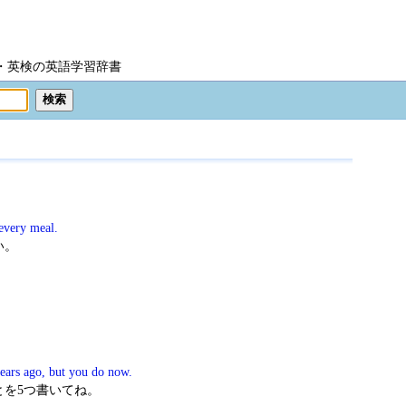
IC・英検の英語学習辞書
 every meal.
い。
years ago, but you do now.
とを5つ書いてね。