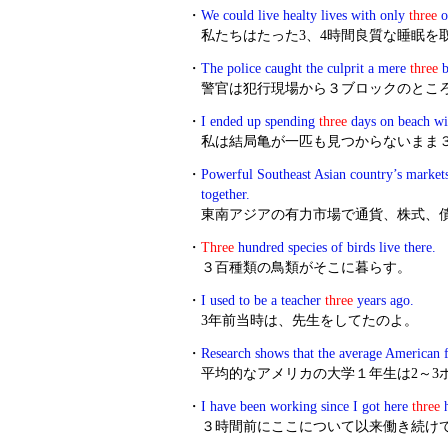
・
We could live healty lives with only
three
o
私たちはたった3、4時間良質な睡眠を
・
The police caught the culprit a mere
three
b
警官は犯行現場から３ブロックのとこ
・
I ended up spending
three
days on beach wit
私は結局亀が一匹も見つからないまま
・
Powerful Southeast Asian country’s markets 
together.
東南アジアの有力市場で通貨、株式、
・
Three
hundred species of birds live there.
３百種類の鳥類がそこに暮らす。
・
I used to be a teacher
three
years ago.
3年前当時は、先生をしてたのよ。
・
Research shows that the average American 
平均的なアメリカの大学１年生は2～3
・
I have been working since I got here
three
h
３時間前にここについて以来働き続け