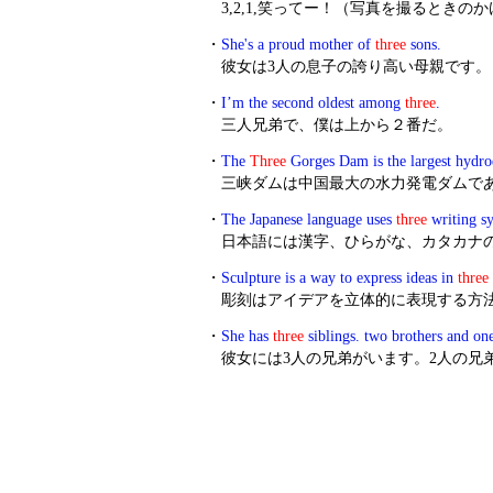
3,2,1,笑ってー！（写真を撮るときの
・
She's a proud mother of
three
sons.
彼女は3人の息子の誇り高い母親です。
・
I’m the second oldest among
three
.
三人兄弟で、僕は上から２番だ。
・
The
Three
Gorges Dam is the largest hydro
三峡ダムは中国最大の水力発電ダムで
・
The Japanese language uses
three
writing sy
日本語には漢字、ひらがな、カタカナ
・
Sculpture is a way to express ideas in
three
彫刻はアイデアを立体的に表現する方
・
She has
three
siblings. two brothers and one 
彼女には3人の兄弟がいます。2人の兄