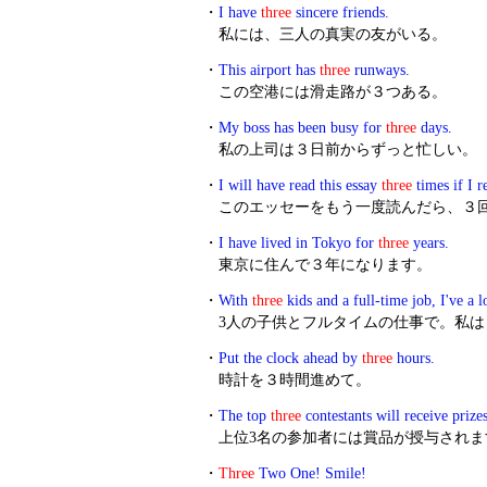
・
I have
three
sincere friends.
私には、三人の真実の友がいる。
・
This airport has
three
runways.
この空港には滑走路が３つある。
・
My boss has been busy for
three
days.
私の上司は３日前からずっと忙しい。
・
I will have read this essay
three
times if I r
このエッセーをもう一度読んだら、３
・
I have lived in Tokyo for
three
years.
東京に住んで３年になります。
・
With
three
kids and a full-time job, I've a l
3人の子供とフルタイムの仕事で。私
・
Put the clock ahead by
three
hours.
時計を３時間進めて。
・
The top
three
contestants will receive prizes
上位3名の参加者には賞品が授与されま
・
Three
Two One! Smile!