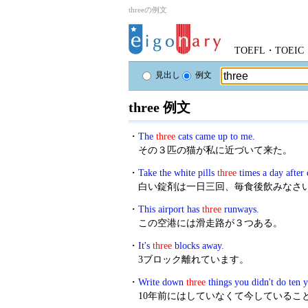
threeの例文
TOEFL・TOE
見出し
例文
three 例文
・
The
three
cats came up to me.
その３匹の猫が私に近づいて来た。
・
Take the white pills
three
times a day after
白い錠剤は一日三回、毎食後飲みなさ
・
This airport has
three
runways.
この空港には滑走路が３つある。
・
It's
three
blocks away.
3ブロック離れています。
・
Write down
three
things you didn't do ten 
10年前にはしていなくて今しているこ