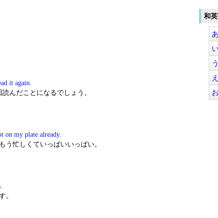
和英
ead it again.
回読んだことになるでしょう。
ot on my plate already.
はもう忙しくていっぱいいっぱい。
.
す。