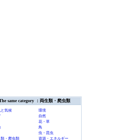
The same category ：両生類・爬虫類
気と気候
環境
宙
自然
花・草
物
鳥
虫・昆虫
生類・爬虫類
資源・エネルギー