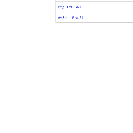
frog （カエル）
gecko （ヤモリ）