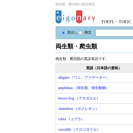
両生類・爬虫類の英語単語
TOEFL・TOE
見出し
例文
両生類・爬虫類
両生類・爬虫類の英語単語です。
英語（日本語の意味）
alligator （ワニ、アリゲーター）
amphibian （両生類、両生動物）
brown frog （アカガエル）
chameleon （カメレオン）
cobra （コブラ）
crocodile （クロコダイル）