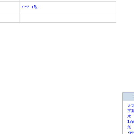
turtle （亀）
天
宇
木
動
魚
両