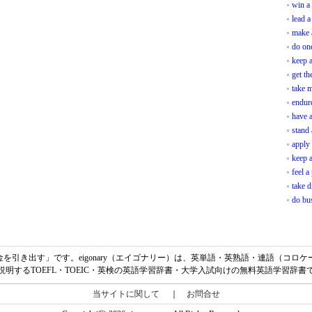
win a 
lead a 
make 
do on
keep a
get th
take 
endur
have a
stand 
apply
keep 
feel a
take d
do bu
意味は、「預金を引き出す」です。eigonary（エイゴナリー）は、英単語・英熟語・連語（
説明するTOEFL・TOEIC・英検の英語学習辞書・大学入試向けの無料英語学習辞書
当サイトに関して
｜
お問合せ