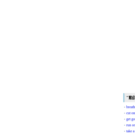
"動
breat
cut on
get g
run on
take 