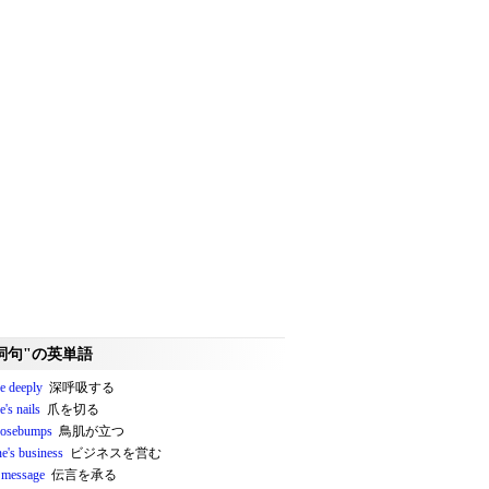
詞句"の英単語
he deeply
深呼吸する
e's nails
爪を切る
oosebumps
鳥肌が立つ
e's business
ビジネスを営む
a message
伝言を承る