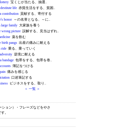
lottery
宝くじが当たる、抽選..
destitute life
赤貧生活をする、貧困..
a contribution
貢献する、寄付する
e's honor
～の名誉となる、～に..
 large family
大家族を養う
e wrong picture
誤解する、見当はずれ..
medicine
薬を飲む
e birth pangs
出産の痛みに耐える
 ride
乗る、乗っていく
adversity
逆境に耐える
 a bandage
包帯をする、包帯を巻..
accounts
簿記をつける
 pain
痛みを感じる
ictation
口述筆記する
siness
ビジネスをする、取り..
＜ 一覧 ＞
コロケーション）・フレーズなどをやさ
です。