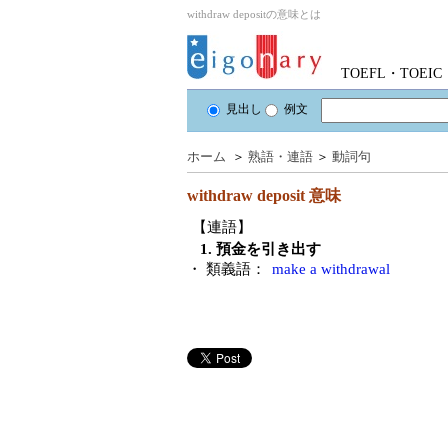
withdraw depositの意味とは
TOEFL・TOE
見出し
例文
ホーム
＞
熟語・連語
＞
動詞句
withdraw deposit
意味
【連語】
1. 預金を引き出す
・ 類義語：
make a withdrawal