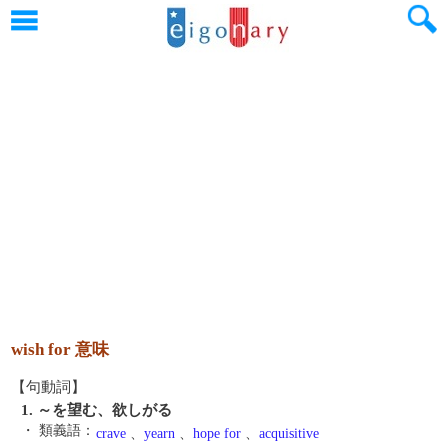
wish for 意味
【句動詞】
1. ～を望む、欲しがる
・ 類義語：
crave
、
yearn
、
hope for
、
acquisitive