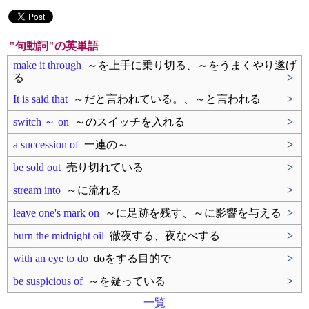
"句動詞"の英単語
make it through
～を上手に乗り切る、～をうまくやり遂げ
る
>
It is said that
～だと言われている。、～と言われる
>
switch ～ on
～のスイッチを入れる
>
a succession of
一連の～
>
be sold out
売り切れている
>
stream into
～に流れる
>
leave one's mark on
～に足跡を残す、～に影響を与える
>
burn the midnight oil
徹夜する、夜なべする
>
with an eye to do
doをする目的で
>
be suspicious of
～を疑っている
>
一覧