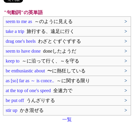
"句動詞"の英単語
seem to me as
～のように見える
>
take a trip
旅行する、遠足に行く
>
drag one's heels
わざとぐずぐずする
>
seem to have done
doneしたようだ
>
keep to
～に沿って行く、～を守る
>
be enthusiastic about
〜に熱狂している
>
as [so] far as ～ is conce..
～に関する限り
>
at the top of one's speed
全速力で
>
be put off
うんざりする
>
stir up
かき混ぜる
>
一覧