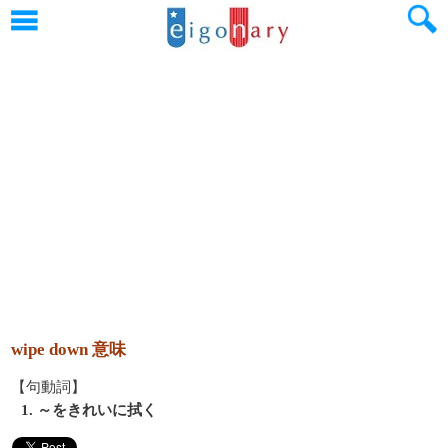
wipe down 意味
【句動詞】
1. ～をきれいに拭く