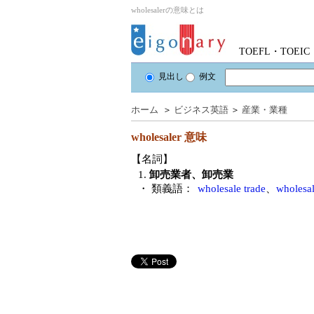
wholesalerの意味とは
TOEFL・TOE
見出し
例文
ホーム
＞
ビジネス英語
＞
産業・業種
wholesaler
意味
【名詞】
1.
卸売業者、卸売業
・ 類義語：
wholesale trade
、
wholesal