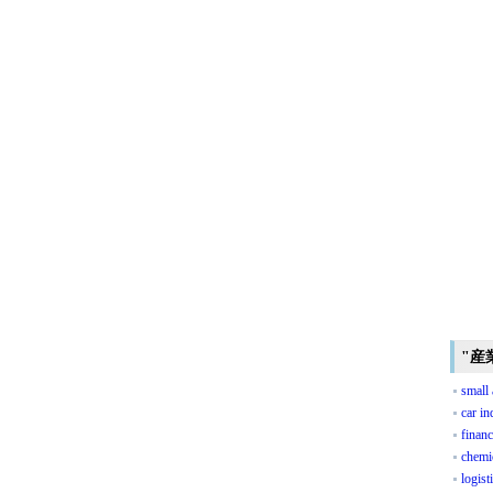
"産
small
car in
finan
chemi
logis