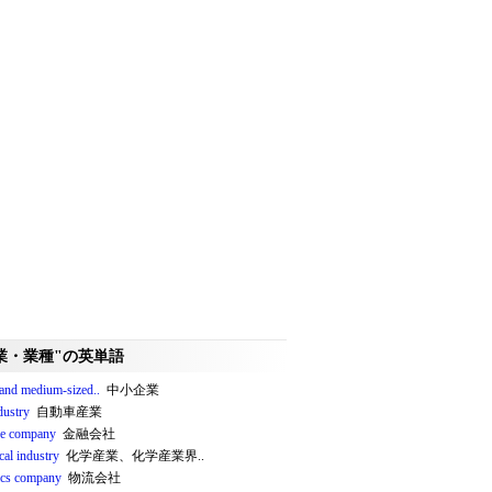
業・業種"の英単語
 and medium-sized..
中小企業
dustry
自動車産業
ce company
金融会社
cal industry
化学産業、化学産業界..
tics company
物流会社