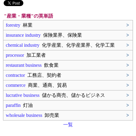
"産業・業種"の英単語
forestry
林業
>
insurance industry
保険業界、保険業
>
chemical industry
化学産業、化学産業界、化学工業
>
processor
加工業者
>
restaurant business
飲食業
>
contractor
工務店、契約者
>
commerce
商業、通商、貿易
>
lucrative business
儲かる商売、儲かるビジネス
>
paraffin
灯油
>
wholesale business
卸売業
>
一覧