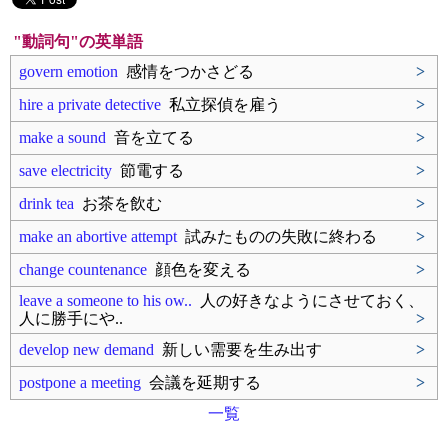
"動詞句"の英単語
govern emotion
感情をつかさどる
>
hire a private detective
私立探偵を雇う
>
make a sound
音を立てる
>
save electricity
節電する
>
drink tea
お茶を飲む
>
make an abortive attempt
試みたものの失敗に終わる
>
change countenance
顔色を変える
>
leave a someone to his ow..
人の好きなようにさせておく、
人に勝手にや..
>
develop new demand
新しい需要を生み出す
>
postpone a meeting
会議を延期する
>
一覧