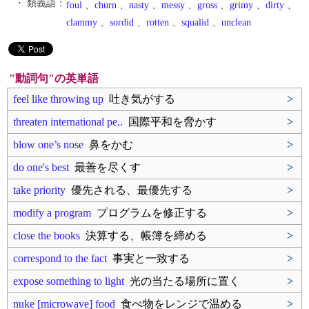
・ 類義語：
foul
、
churn
、
nasty
、
messy
、
gross
、
grimy
、
dirty
、
clammy
、
sordid
、
rotten
、
squalid
、
unclean
"動詞句"の英単語
feel like throwing up
吐き気がする
>
threaten international pe..
国際平和を脅かす
>
blow one’s nose
鼻をかむ
>
do one's best
最善を尽くす
>
take priority
優先される、最優先する
>
modify a program
プログラムを修正する
>
close the books
決算する、帳簿を締める
>
correspond to the fact
事実と一致する
>
expose something to light
光の当たる場所に置く
>
nuke [microwave] food
食べ物をレンジで温める
>