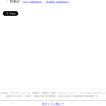
・ 類義語：
two-sidedness
、
double-sidedness
eigonary（エイゴナリー）は、英単語・英熟語・連語（コロケーション）・フレーズなどをやさしく
説明するTOEFL・TOEIC・英検の英語学習辞書・大学入試向けの無料英語学習辞書です。
当サイトに関して