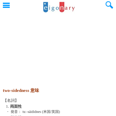
two-sidedness 意味
【名詞】
1.
両面性
・ 発音：
tuː-sáididnes (米国/英国)