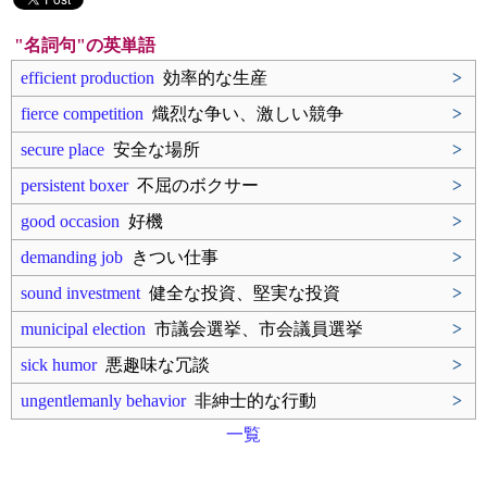
"名詞句"の英単語
efficient production
効率的な生産
>
fierce competition
熾烈な争い、激しい競争
>
secure place
安全な場所
>
persistent boxer
不屈のボクサー
>
good occasion
好機
>
demanding job
きつい仕事
>
sound investment
健全な投資、堅実な投資
>
municipal election
市議会選挙、市会議員選挙
>
sick humor
悪趣味な冗談
>
ungentlemanly behavior
非紳士的な行動
>
一覧